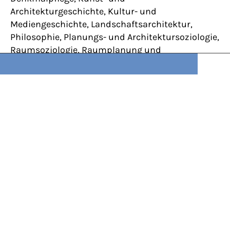
Architekturgeschichte, Kultur- und
Mediengeschichte, Landschaftsarchitektur,
Philosophie, Planungs- und Architektursoziologie,
Raumsoziologie, Raumplanung und
Raumforschung und Stadtplanung zusammen.
Ein besonderer Fokus liegt auf der kritischen
Erforschung von Identitäts- und Erbe-
Konstruktionen, die auf Bauwerken, historischen
Orten und anderen, hauptsächlich dinglichen,
kulturellen Überlieferungen gründen.
Herausgegeben von Simone Bogner, Gabi Dolff-
Bonekämper, Stephanie Herold, Wolfram Höhne
und Hans-Rudolf Meier.