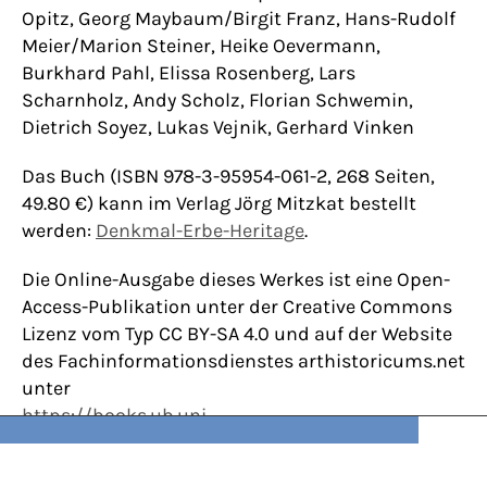
Opitz, Georg Maybaum/Birgit Franz, Hans-Rudolf
Meier/Marion Steiner, Heike Oevermann,
Burkhard Pahl, Elissa Rosenberg, Lars
Scharnholz, Andy Scholz, Florian Schwemin,
Dietrich Soyez, Lukas Vejnik, Gerhard Vinken
Das Buch (ISBN 978-3-95954-061-2, 268 Seiten,
49.80 €) kann im Verlag Jörg Mitzkat bestellt
werden:
Denkmal-Erbe-Heritage
.
Die Online-Ausgabe dieses Werkes ist eine Open-
Access-Publikation unter der Creative Commons
Lizenz vom Typ CC BY-SA 4.0 und auf der Website
des Fachinformationsdienstes arthistoricums.net
unter
https://books.ub.uni-
heidelberg.de//arthistoricum/catalog/book/374
frei verfügbar.