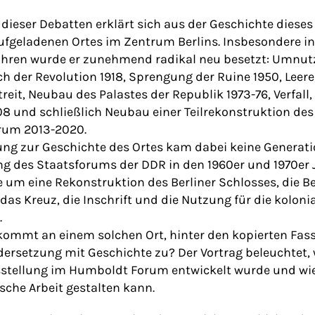
t dieser Debatten erklärt sich aus der Geschichte diese
ufgeladenen Ortes im Zentrum Berlins. Insbesondere i
ahren wurde er zunehmend radikal neu besetzt: Umnut
h der Revolution 1918, Sprengung der Ruine 1950, Leere
reit, Neubau des Palastes der Republik 1973-76, Verfall,
08 und schließlich Neubau einer Teilrekonstruktion des
rum 2013-2020.
ung zur Geschichte des Ortes kam dabei keine Generat
g des Staatsforums der DDR in den 1960er und 1970er J
e um eine Rekonstruktion des Berliner Schlosses, die 
 das Kreuz, die Inschrift und die Nutzung für die kolo
.
kommt an einem solchen Ort, hinter den kopierten Fas
ersetzung mit Geschichte zu? Der Vortrag beleuchtet, 
stellung im Humboldt Forum entwickelt wurde und wie 
che Arbeit gestalten kann.