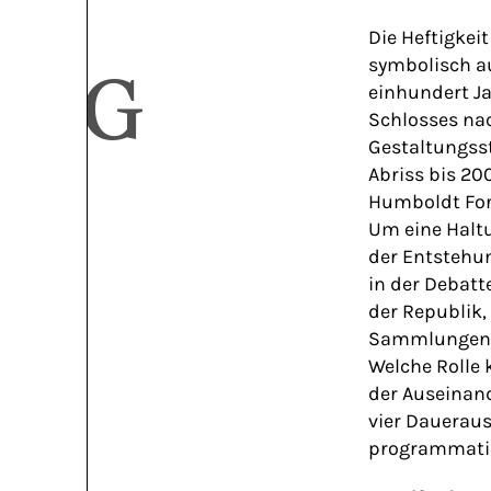
Die Heftigkei
symbolisch a
UNG
einhundert J
Schlosses nac
Gestaltungsst
Abriss bis 20
Humboldt Fo
Um eine Halt
der Entstehun
in der Debatt
der Republik,
Sammlungen
Welche Rolle 
der Auseinand
vier Daueraus
programmatis