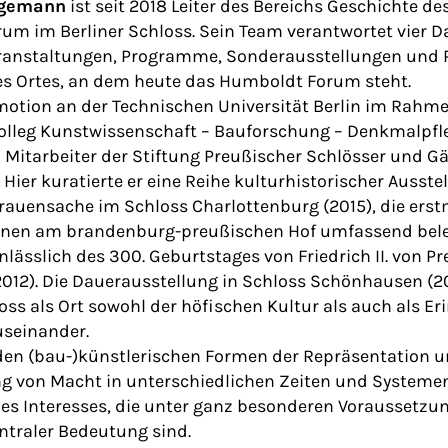
Hagemann
ist seit 2018 Leiter des Bereichs Geschichte de
um im Berliner Schloss. Sein Team verantwortet vier 
eranstaltungen, Programme, Sonderausstellungen und 
es Ortes, an dem heute das Humboldt Forum steht.
motion an der Technischen Universität Berlin im Rahm
olleg Kunstwissenschaft – Bauforschung – Denkmalpf
 Mitarbeiter der Stiftung Preußischer Schlösser und Gä
ier kuratierte er eine Reihe kulturhistorischer Ausstell
rauensache im Schloss Charlottenburg (2015), die erstm
nnen am brandenburg-preußischen Hof umfassend bele
anlässlich des 300. Geburtstages von Friedrich II. von 
012). Die Dauerausstellung in Schloss Schönhausen (20
ss als Ort sowohl der höfischen Kultur als auch als E
useinander.
den (bau-)künstlerischen Formen der Repräsentation 
ng von Macht in unterschiedlichen Zeiten und Systeme
des Interesses, die unter ganz besonderen Voraussetz
ntraler Bedeutung sind.