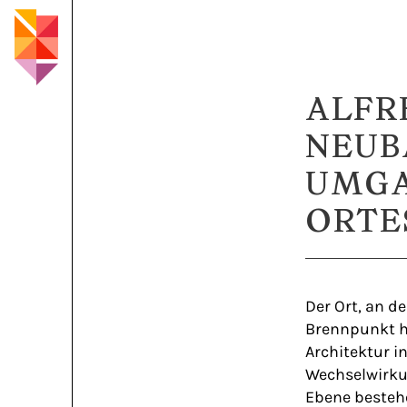
ALFR
NEUB
UMGA
ORTE
Der Ort, an d
Brennpunkt hi
Architektur i
Wechselwirku
Ebene besteh