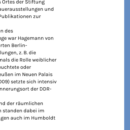
s Ortes der Stiftung
Dauerausstellungen und
Publikationen zur
en des
lege war Hagemann von
rten Berlin-
ungen, z. B. die
als die Rolle weiblicher
uchtete oder
Preußen im Neuen Palais
09) setzte sich intensiv
rinnerungsort der DDR-
und der räumlichen
n standen dabei im
ungen auch im Humboldt