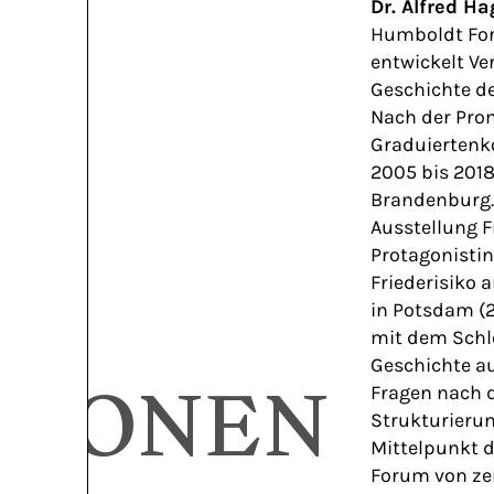
EN
Dr. Alfred 
Humboldt For
entwickelt V
Geschichte d
Nach der Pro
Graduiertenk
2005 bis 2018
Brandenburg. H
Ausstellung F
Protagonisti
Friederisiko 
in Potsdam (2
mit dem Schlo
Geschichte a
TIONEN
Fragen nach 
Strukturieru
Mittelpunkt 
Forum von ze