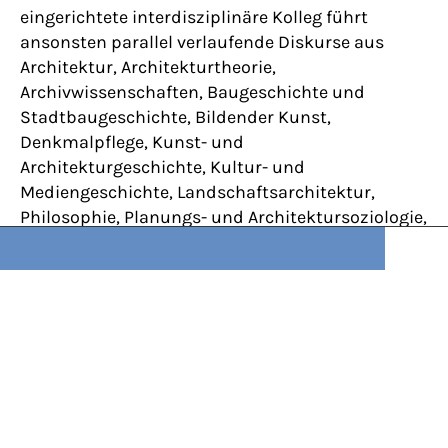
eingerichtete interdisziplinäre Kolleg führt
ansonsten parallel verlaufende Diskurse aus
Architektur, Architekturtheorie,
Archivwissenschaften, Baugeschichte und
Stadtbaugeschichte, Bildender Kunst,
Denkmalpflege, Kunst- und
Architekturgeschichte, Kultur- und
Mediengeschichte, Landschaftsarchitektur,
Philosophie, Planungs- und Architektursoziologie,
Raumsoziologie, Raumplanung und
Raumforschung und Stadtplanung zusammen.
Ein besonderer Fokus liegt auf der kritischen
Erforschung von Identitäts- und Erbe-
Konstruktionen, die auf Bauwerken, historischen
Orten und anderen, hauptsächlich dinglichen,
kulturellen Überlieferungen gründen.
Herausgegeben von Simone Bogner, Gabi Dolff-