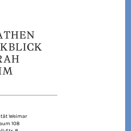
 ATHEN
CKBLICK
RAH
IM
ität Weimar
aum 108
l-Str. 8