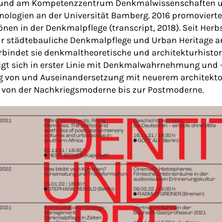
n und am Kompetenzzentrum Denkmalwissenschaften 
logien an der Universität Bamberg. 2016 promovierte s
önen in der Denkmalpflege (transcript, 2018). Seit Herbst
ür städtebauliche Denkmalpflege und Urban Heritage an d
bindet sie denkmaltheoretische und architekturhistor
igt sich in erster Linie mit Denkmalwahrnehmung und 
g von und Auseinandersetzung mit neuerem architekto
 von der Nachkriegsmoderne bis zur Postmoderne.