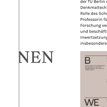
der TU Berli
Denkmaltechno
Rolle des Sch
Professorin f
Forschung ver
und beschäft
Inwertsetzun
insbesondere
IONEN