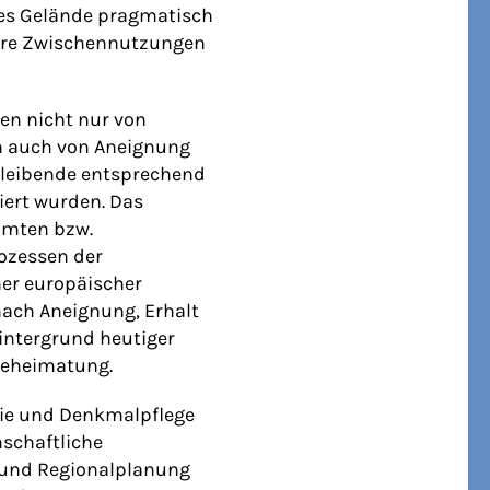
tes Gelände pragmatisch
räre Zwischennutzungen
gen nicht nur von
n auch von Aneignung
leibende entsprechend
iert wurden. Das
immten bzw.
rozessen der
ner europäischer
ach Aneignung, Erhalt
Hintergrund heutiger
Beheimatung.
gie und Denkmalpflege
nschaftliche
- und Regionalplanung