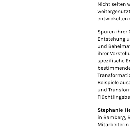
NG
Nicht selten
weitergenutz
entwickelten 
Spuren ihrer 
Entstehung u
und Beheimat
ihrer Vorstel
spezifische E
bestimmenden 
Transformati
Beispiele au
und Transform
Flüchtlingsb
N
Stephanie H
in Bamberg, B
Mitarbeiterin