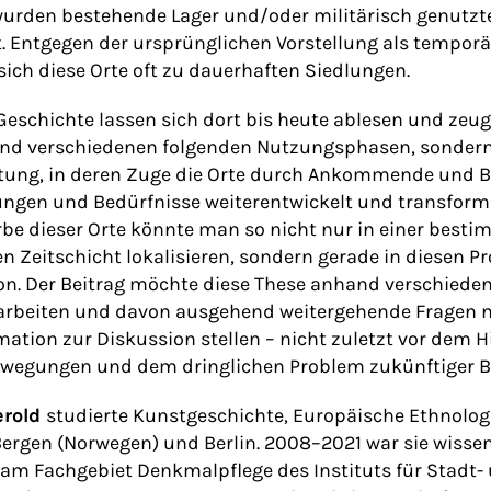
 wurden bestehende Lager und/oder militärisch genutz
t. Entgegen der ursprünglichen Vorstellung als tempo
sich diese Orte oft zu dauerhaften Siedlungen.
Geschichte lassen sich dort bis heute ablesen und zeu
nd verschiedenen folgenden Nutzungsphasen, sonder
ung, in deren Zuge die Orte durch Ankommende und B
lungen und Bedürfnisse weiterentwickelt und transform
rbe dieser Orte könnte man so nicht nur in einer best
Zeitschicht lokalisieren, sondern gerade in diesen P
on. Der Beitrag möchte diese These anhand verschiede
sarbeiten und davon ausgehend weitergehende Fragen n
ation zur Diskussion stellen – nicht zuletzt vor dem 
ewegungen und dem dringlichen Problem zukünftiger 
erold
studierte Kunstgeschichte, Europäische Ethnolo
ergen (Norwegen) und Berlin. 2008–2021 war sie wisse
 am Fachgebiet Denkmalpflege des Instituts für Stadt