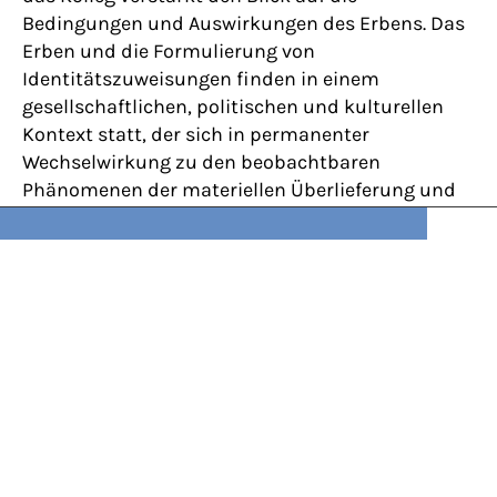
Bedingungen und Auswirkungen des Erbens. Das
Erben und die Formulierung von
Identitätszuweisungen finden in einem
gesellschaftlichen, politischen und kulturellen
Kontext statt, der sich in permanenter
Wechselwirkung zu den beobachtbaren
Phänomenen der materiellen Überlieferung und
oftmals erhaltenden Erneuerung befindet. Dies
gilt für Bauwerke ebenso wie für andere Artefakte,
städtische und landschaftliche Räume.
Im GRK 2227 haben sich alle Beteiligten den
Grundsätzen guter wissenschaftlicher Praxis
verpflichtet.