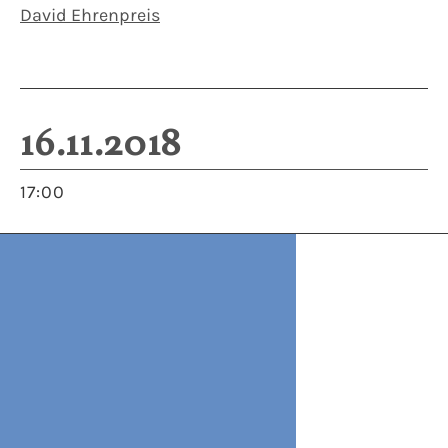
David Ehrenpreis
16.11.2018
17:00
SCHIRIN KRETSCHMANN (WEIMAR): LIQUID
MATTER(S) – ARCHIVARISCHE STRATEGIEN IN
DER KÜNSTLERISCHEN FORSCHUNG.
In seinen Grundsätzen versteht sich mein Werk
als künstlerische Forschung. Die Recherche von
räumlichen und historischen Bedingungen, den
Routinen und Materialien der jeweiligen