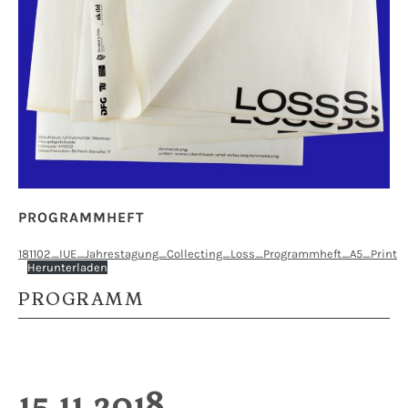
PROGRAMMHEFT
181102_IUE_Jahrestagung_Collecting_Loss_Programmheft_A5_Print
Herunterladen
PROGRAMM
15.11.2018